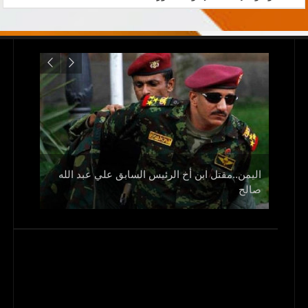
اليمن..مقتل ابن أخ الرئيس السابق علي عبد الله
صالح
و1700 جريح