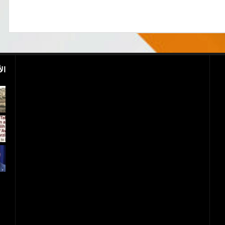
ال
اليمن..مقتل ابن أخ الرئيس السابق علي عبد الله
صالح
و1700 جريح