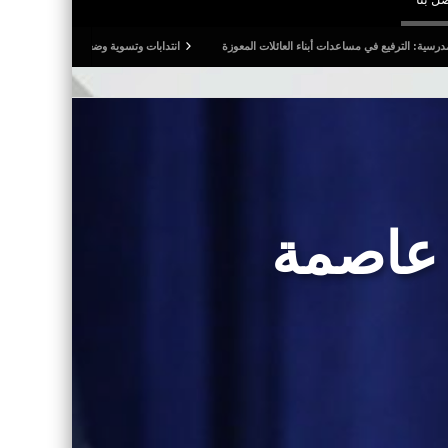
 مساعدات أبناء العائلات المعوزة
انتدابات وتسوية وضعيات.. وترفيع في أجور المدرسين النواب
 عاصمة