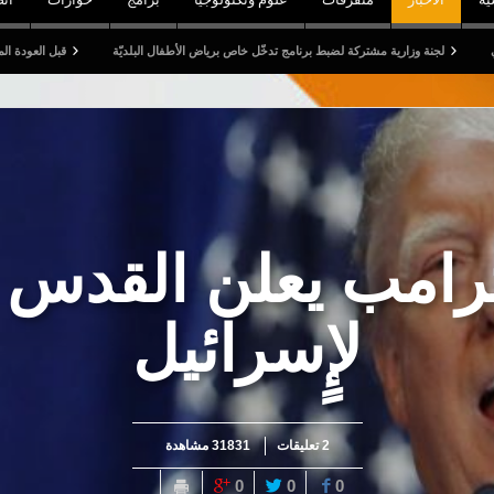
رية مشتركة لضبط برنامج تدخّل خاص برياض الأطفال البلديّة
قبل العودة المدرسية: الترفيع في
رامب يعلن القدس
لإٍسرائيل
2 تعليقات
31831 مشاهدة
0
0
0