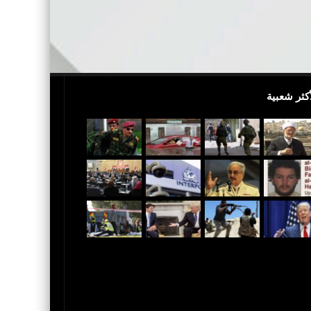
أكثر شعبية
بالفيديو.. مجزرة إسرائيلية.. 40 شهيدا فلسطينيا
عاجل..ترامب يعلن القدس عاصمة لإٍ