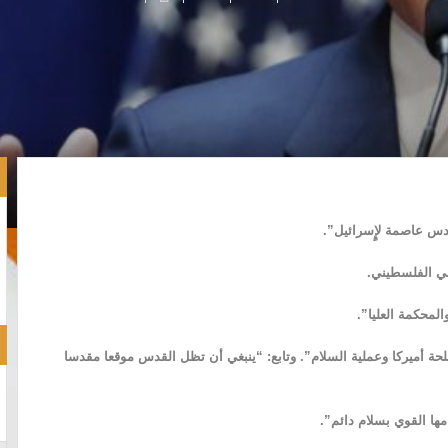
دس عاصمة لإٍسرائيل”.
لي الفلسطيني.
لمحكمة العليا”.
 أميركا وعملية السلام”. وتابع: “ينبغي أن تظل القدس موقعا مقدسا
مها القوي بسلام دائم”.