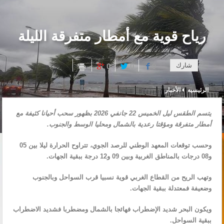
رياح قوية مع أمطار متفرقة الليلة
شارك
0
0
0
الرئيسيه
الأخبار
يتسم الطقس ليل الخميس 22 جانفي 2026 بظهور سحب أحيانا كثيفة مع
أمطار متفرقة ومؤقتا رعدية بالشمال ومحليا الوسط والجنوب.
وحسب توقعات المعهد الوطني للرصد الجوي، تتراوح الحرارة ليلا بين 05
و08 درجات بالمناطق الغربية وبين 09 و12 درجة ببقية الجهات.
وتهب الريح من القطاع الغربي قوية نسبيا قرب السواحل وبالجنوب
وضعيفة فمعتدلة ببقية الجهات.
ويكون البحر شديد الإضطراب فهائجا بالشمال ومضطربا فشديد الاضطراب
ببقية السواحل.