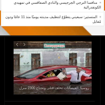
منافسا الترجي الجرجيسي والنادي الصفاقسي في تمهيدي
الكونفدرالية
المنستير: سبعيني يتطوّع لتنظيف مدينته يوميًا منذ 11 عامًا ودون
مُقابل
ولا
اليمن..م
روسيا: الفيضانات تخلف قتلى وتجتاح 2300 منزل
صالح