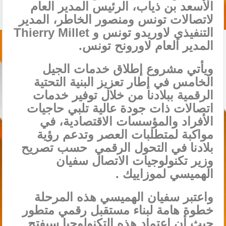
الأسعد بن ذياب، الرئيس المدير العام
لاتصالات تونس ومنصور الخاطر، المدير
التنفيذي لاوريدو تونس و Thierry Millet
المدير العام لاورونح تونس.
ويأتي مشروع إطلاق خدمات الجيل
الخامس في إطار تعزيز البنية التحتية
الرقمية ببلادنا من خلال توفير خدمات
اتصالات ذات جودة عالية تلبي حاجيات
الأفراد والمؤسسات الاقتصادية، في
مواكبة لمتطلبات العصر وتدعم رؤية
بلادنا في التحول الرقمي حسب تصريح
وزير تكنولوجيات الاتصال سفيان
الهميسي لموزاييك .
واعتبر سفيان الهميسي هذه المرحلة
خطوة هامة لبناء مستقبل رقمي متطور
حيث أن اعتماد هذه التكنولوجيا سيفتح