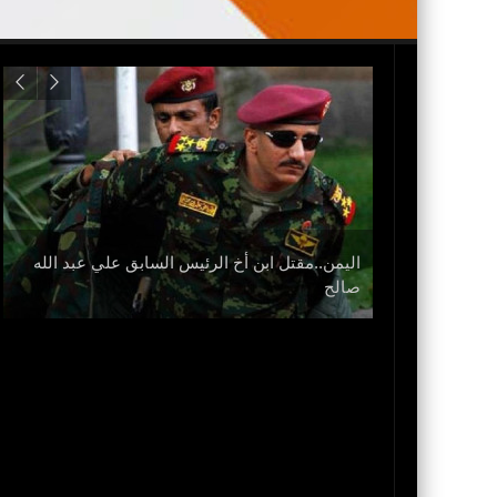
اليمن..مقتل ابن أخ الرئيس السابق علي عبد الله
نزل
صالح