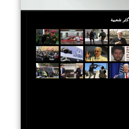
أكثر شعبية
 القدس عاصمة لإٍسرائيل