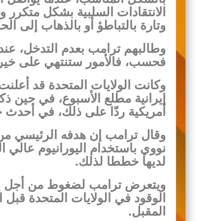
الانتقادات السلبية بشكل متكرر و
وتارة بالتباطؤ أو بالذهاب إلى الح
وطالبهم ترامب بعدم التدخل، عند
فحسب، فالأمور ستنتهي على خير ف
وكانت الولايات المتحدة قد أعلنت
إيرانية مطلع الأسبوع، في حين ذ
أمريكية ردّا على ذلك، في أحدث 
وقال ترامب إن هدفه الرئيسي من 
نووي باستخدام اليورانيوم عالي ا
لديها خططا لذلك.
ويتعرض ترامب لضغوط من أجل إ
الوقود في الولايات المتحدة قبل ⁠
المقبل.