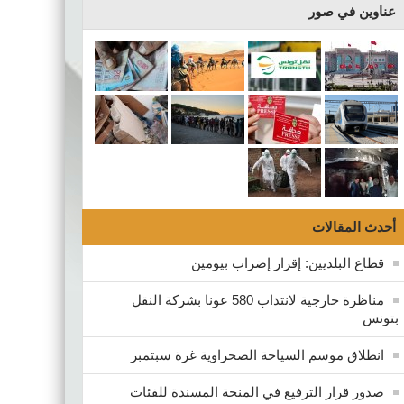
عناوين في صور
أحدث المقالات
قطاع البلديين: إقرار إضراب بيومين
مناظرة خارجية لانتداب 580 عونا بشركة النقل
بتونس
انطلاق موسم السياحة الصحراوية غرة سبتمبر
صدور قرار الترفيع في المنحة المسندة للفئات