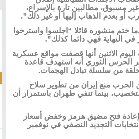
غير مسبوق، مطالبين تارة بالإسراع،
رب أو بعدم الذهاب إليها أو غير ذلك”.
ما ختم منشوره قائلا “اجلسوا واسترخوا
ي النهاية فهي دائما كذلك”.
 اليوم الاثنين أنها قصفت مواقع عسكرية
كر الحرس الثوري أنه استهدف قاعدة
حلقة من سلسلة تبادل الهجمات.
الحرب منع إيران ⁠من تطوير سلاح
لتخصيب، بينما تنفي طهران باستمرار أن
عادة فتح مضيق هرمز وخفض أسعار
انتخابات التجديد النصفي في نوفمبر