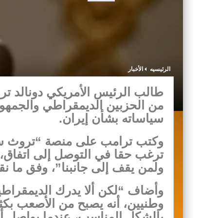
الرئيسيه
الأخبار
طالب الرئيس الأمريكي دونالد تر
من الحزبين الديمقراطي والجمهو
سياساته بشأن إيران.
وكتب ترامب على منصة “تروث سوشا
ترغب حقا في التوصل إلى اتفاق، و
ولمن يقف إلى جانبنا”، وفق ما نق
وأضاف “لكن ألا يدرك الديمقراطي
وطنيين، أنه يصبح من الأصعب بكثي
بالشكل المناسب، عندما يواصل أ