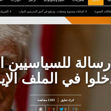
انتدابات وتسوية وضعيات.. وترفيع في أجور المدرسين النواب
القيروان: قتيل وخمسة جرحى
الة للسياسيين ال
دخلوا في الملف الإي
اترك تعليق
1183 مشاهدة
0
0
0