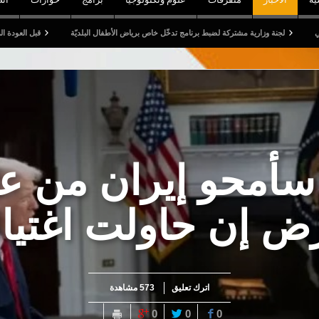
ية مشتركة لضبط برنامج تدخّل خاص برياض الأطفال البلديّة
قبل العودة المدرسية: الترفيع في 
سأمحو إيران من ع
رض إن حاولت اغتيا
اترك تعليق
573 مشاهدة
0
0
0