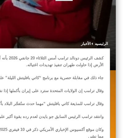
الرئيسيه
الأخبار
كشف الرئي
الأرض إذا حاولت طهران تنفيذ تهديدات اغتياله.
جاء ذلك في مقابلة حصرية مع برنامج “كاتي بافليتش الليلة” على 
وقال ترامب إن الولايات المتحدة سترد على إيران بأكملها إذا نف
وقال ترامب للمذيعة كاتي بافليتش “مهما حدث ستُفجّر البلاد بأ
وانتقد ترامب الرئيس السابق جو بايدن لعدم رده بقوة أكبر على ا
مما نشر.