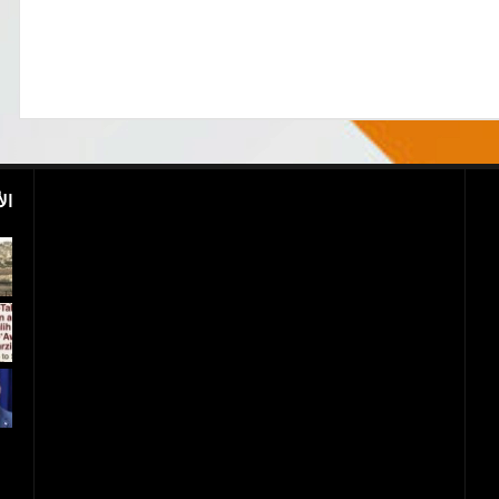
ال
اليمن..مقتل ابن أخ الرئيس السابق علي عبد الله
صالح
و1700 جريح