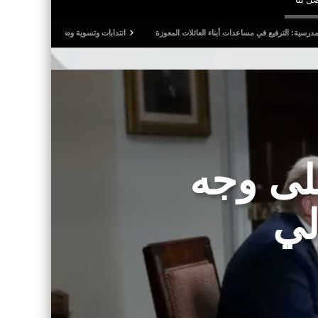
مساعدات أبناء العائلات المعوزة
انتدابات وتسوية وضعيات.. وترفيع في أجور المدرسين النواب
لى وجه
لي