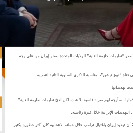
س دونالد ترامب أمس الثلاثاء 20 جانفي 2026 بأنه أصدر “تعليمات حازمة للغاية” للولايات المتحدة بمحو إيران من على وجه
قناة “نيوز نيشن”، بمناسبة الذكرى السنوية الثانية لتنصيبه.
ذت تهديداتها.
كملها.. سأوجه لهم ضربة قاسية بلا شك، لكن لديّ تعليمات صارمة للغاية”.
لتهديدات الإيرانية خلال فترة رئاسته.
وكان موقع أكسيوس الإخباري الأمريكي ذكر في 10 فيفري 2025 أن تهديد إيران باغتيال ترامب خلال حملته الانتخابية كان أكثر خطورة بكثير