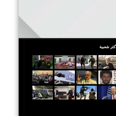
أكثر شعبية
بالفيديو.. مجزرة إسرائيلية.. 40 شهيدا فلسطينيا
عاجل..ترامب يعلن القدس عاصمة لإٍ