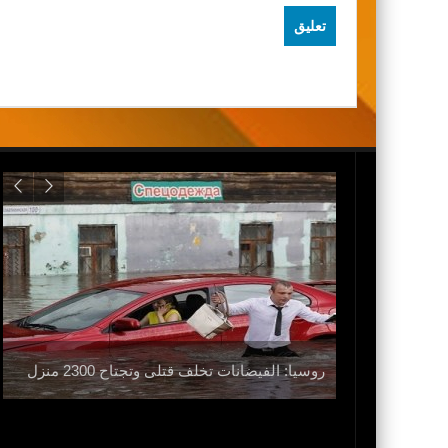
 الحرب ولا
روسيا: الفيضانات تخلف قتلى وتجتاح 2300 منزل