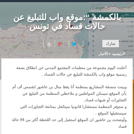
بالكمشة “:موقع واب للتبليغ عن
حالات فساد في تونس
شارك
0
0
0
الرئيسيه
الأخبار
أعلنت اليوم مجموعة من منظمات المجتمع المدني عن انطلاق بصفة
رسمية موقع واب بالكمشة للتبليغ عن حالات الفساد .
وبينت منسقة المشاريع بمنظمة أنا يقظ منال بن عاشور لشمس أف أم
بأن الموقع سيمكن المواطنين و ملاحظي المنظمة من التبليغ عن
التجاوزات أو شبهات فساد.
و ستوفر المنظمة مستشارا قانونيا سيتكفل بمتابعة التجاوزات التي
سيستقبلها الموقع .
وأوضحت بن عاشور ان الموقع استقبل إلى حد اللحظة أكثر من 94 حالة
فساد