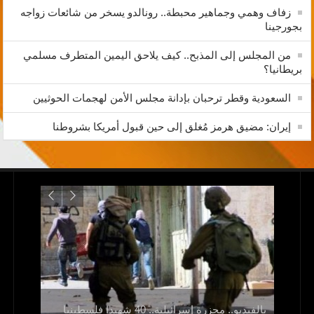
زفاف وهمي وجماهير محبطة.. رونالدو يسخر من شائعات زواجه
بجورجينا
من المجلس إلى المذبح.. كيف يلاحق اليمين المتطرف مسلمي
بريطانيا؟
السعودية وقطر ترحبان بإدانة مجلس الأمن لهجمات الحوثيين
إيران: مضيق هرمز مُغلق إلى حين قبول أمريكا بشروطنا
الله
بالفيديو.. مجزرة إسرائيلية.. 40 شهيدا فلسطينيا