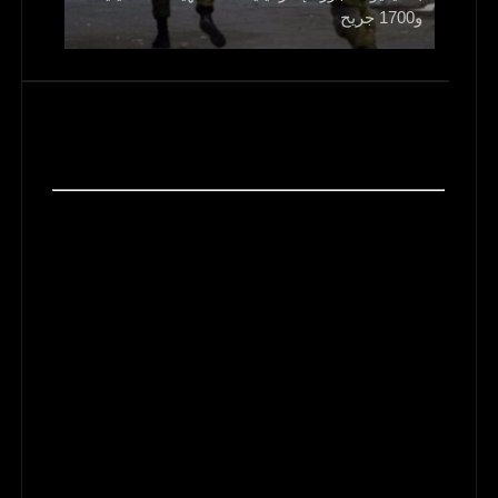
و1700 جريح
عاجل..ت