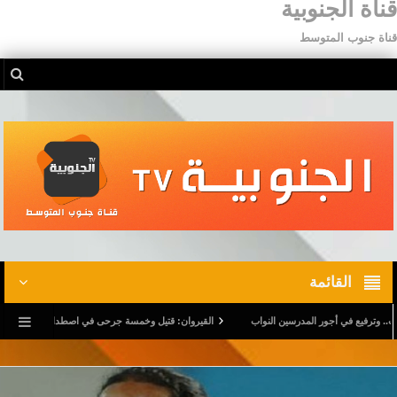
قناة الجنوبية
قناة جنوب المتوسط
القائمة
يع في أجور المدرسين النواب
القيروان: قتيل وخمسة جرحى في اصطدام شاحنة بسيارة