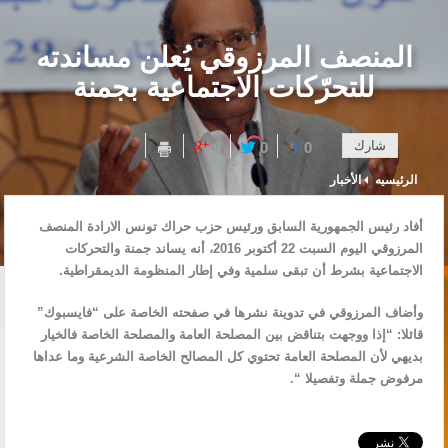
المنصف المرزوقي يُعلن مساندته
للتحرّكات الاجتماعية بجمنة
شارك
0
0
0
الرئيسيه
الأخبار
أفاد رئيس الجمهورية السابق ورئيس حزب حراك تونس الارادة المنصف
المرزوقي اليوم السبت 22 أكتوبر 2016، أنه يساند جمنة والتحركات
الاجتماعية بشرط أن تبقى سلمية وفي إطار المنظومة الديمقراطية.
وأضاف المرزوقي في تدوينة نشرها في صفحته الخاصة على “فايسبوك”
قائلا: “إذا ووجهت بتناقض بين المصلحة العامة والمصلحة الخاصة فالخيار
بديهي لأن المصلحة العامة تحتوي كل المصالح الخاصة الشرعية وما عداها
مرفوض جملة وتفصيلا “.