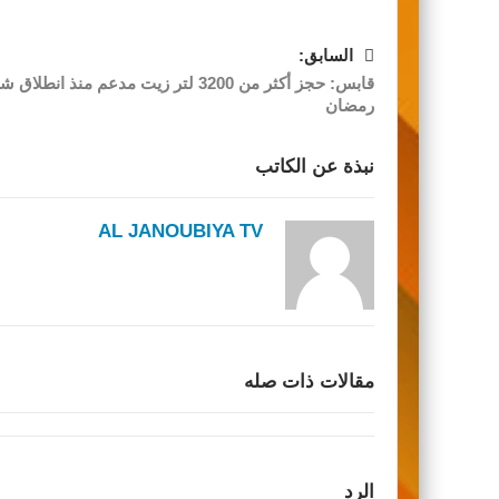
السابق:
قابس: حجز أكثر من 3200 لتر زيت مدعم منذ انطلاق 
رمضان
نبذة عن الكاتب
AL JANOUBIYA TV
مقالات ذات صله
الرد