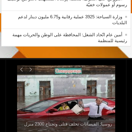
رسوم أو عمولات خفيّة
وزارة السياحة: 3925 عملية رقابية و6.75 مليون دينار لدعم
البلديات
أمين عام اتّحاد الشغل: المحافظة على الوطن والحريات مهمة
رئيسية للمنظمة
ولا
اليمن..م
روسيا: الفيضانات تخلف قتلى وتجتاح 2300 منزل
صالح