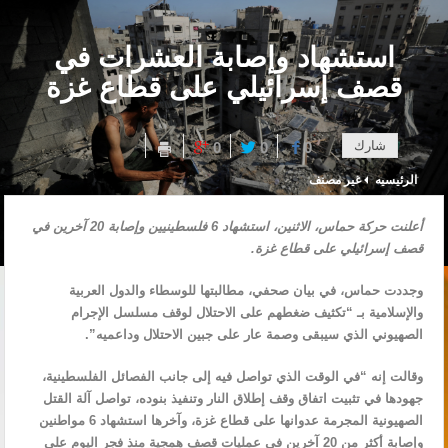
استشهاد وإصابة العشرات في
قصف إسرائيلي على قطاع غزة
شارك
0
0
0
الرئيسيه
غير مصنف
أعلنت حركة حماس، الاثنين، استشهاد 6 فلسطينيين وإصابة 20 آخرين في
قصف إسرائيلي على قطاع غزة.
وجددت حماس، في بيان صحفي، مطالبتها للوسطاء والدول العربية
والإسلامية بـ “تكثيف ضغطهم على الاحتلال لوقف مسلسل الإجرام
الصهيوني الذي سيبقى وصمة عار على جبين الاحتلال وداعميه”.
وقالت إنه “في الوقت الذي تواصل فيه إلى جانب الفصائل الفلسطينية،
جهودها في تثبيت اتفاق وقف إطلاق النار وتنفيذ بنوده، تواصل آلة القتل
الصهيونية المجرمة عدوانها على قطاع غزة، وآخرها استشهاد 6 مواطنين
وإصابة أكثر من 20 آخرين في عمليات قصف همجية منذ فجر اليوم على