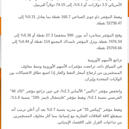
الأمريكي 3.5 دولارات، أو 5.1%، إلى 74.15 دولاراً للبرميل.
وهبط المؤشر داو ⁠⁠⁠⁠جونز الصناعي 166.7 ⁠⁠⁠⁠نقطة بما يعادل 0.31% إلى
52758.47 نقطة.
وفتح ⁠⁠⁠⁠المؤشر ستاندرد آند بورز -500 منخفضا⁠ 27.3 نقطة أو 0.36% إلى
7476.54 نقطة، ونزل ‌‌‌‌المؤشر ناسداك المجمع 114 نقطة أو 0.44% ‌‌‌‌إلى
25704.66 نقطة.
تراجع الأسهم الأوروبية
في السياق ذاته، تراجعت مؤشرات الأسهم الأوروبية وسط مخاوف
المستثمرين من ارتفاع أسعار النفط والغاز إذا اتسع نطاق الاشتباكات بين
الولايات المتحدة وإيران.
وانخفض مؤشر “داكس” الألماني 2.3%، في حين تراجع مؤشر “كاك 40″
الفرنسي بنسبة 2.1%، وهبط مؤشر “فايننشال تايمز -100″ بنسبة 1.6%.
وهبط مؤشر “إيبكس 35″ في مدريد بنسبة 2.7% بعد أن أعلن ترمب أنه
سيقطع كافة العلاقات التجارية مع إسبانيا، مما أثار مخاوف المستثمرين
من تداعيات القرار على الاقتصاد الإسباني.