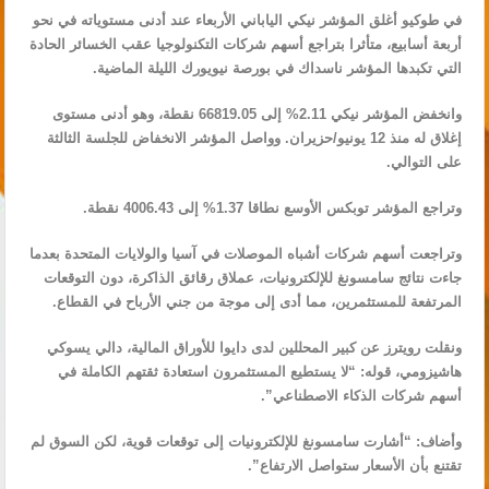
في طوكيو ‌‌‌‌أغلق المؤشر نيكي الياباني الأربعاء عند أدنى مستوياته ⁠⁠⁠⁠في نحو
⁠⁠⁠⁠أربعة أسابيع، متأثرا بتراجع أسهم شركات التكنولوجيا عقب الخسائر الحادة
التي تكبدها المؤشر ناسداك في بورصة نيويورك الليلة الماضية.
وانخفض المؤشر ⁠⁠⁠⁠نيكي 2.11% إلى 66819.05 نقطة، وهو أدنى مستوى
إغلاق له منذ 12 يونيو/حزيران. وواصل المؤشر الانخفاض للجلسة ⁠⁠⁠⁠الثالثة
على التوالي.
وتراجع المؤشر توبكس الأوسع نطاقا 1.37% إلى 4006.43 نقطة.
وتراجعت أسهم شركات أشباه الموصلات في آسيا والولايات المتحدة بعدما
جاءت نتائج سامسونغ للإلكترونيات، عملاق رقائق الذاكرة، دون التوقعات
المرتفعة للمستثمرين، مما أدى إلى موجة من جني ⁠⁠⁠⁠الأرباح في القطاع.
ونقلت رويترز عن كبير المحللين ⁠⁠⁠⁠لدى دايوا للأوراق المالية، دالي يسوكي
هاشيزومي، قوله: “لا يستطيع المستثمرون استعادة ثقتهم الكاملة في
أسهم شركات الذكاء الاصطناعي”.
وأضاف: “أشارت سامسونغ للإلكترونيات إلى توقعات قوية، لكن السوق لم
تقتنع بأن الأسعار ⁠⁠⁠⁠ستواصل الارتفاع”.