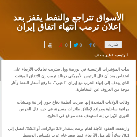
الأسواق تتراجع والنفط يقفز بعد
إعلان ترمب انتهاء اتفاق إيران
شارك
0
0
0
الرئيسيه
غير مصنف
بدأت ⁠⁠⁠⁠المؤشرات ⁠⁠⁠⁠الرئيسية في بورصة وول ستريت تعاملات الأربعاء ⁠⁠⁠⁠على
انخفاض بعد أن قال ⁠⁠⁠⁠الرئيس الأمريكي دونالد ترمب إن الاتفاق المؤقت
الذي يهدف إلى إنهاء ‌‌‌‌الحرب مع إيران “انتهى”، ما رفع أسعار النفط وأثار
موجة من العزوف عن المخاطرة.
وقالت الولايات المتحدة إنها ضربت أنظمة دفاع جوي إيرانية ومنشآت
مراقبة ساحلية ومواقع لإطلاق طائرات مسيرة، في حين قال الحرس
الثوري ‌‌‌‌الإيراني إنه استهدف عدة مواقع في الخليج.
وارتفعت العقود الآجلة لخام برنت بمقدار 3.9 دولارات، أو 5.3%، لتصل إلى
78.1 دولاراً للبرميل الأربعاء، فيما صعد خام غرب تكساس الوسيط