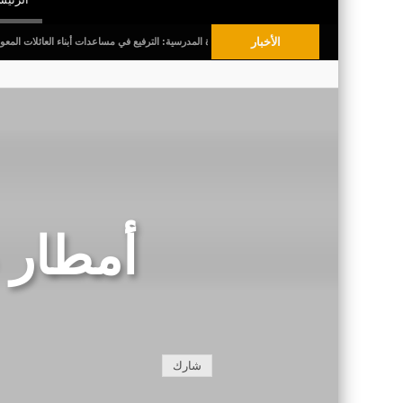
الأخبار
طفال البلديّة
قبل العودة المدرسية: الترفيع في مساعدات أبناء العائلات المعوزة
انت
أمطار 
شارك