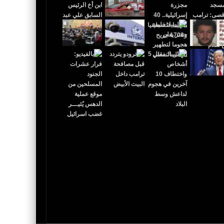
 القدس عاصمة لإٍسرائيل