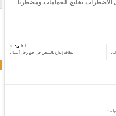
يل الاضطراب بخليج الحمامات ومضطربا
التالى:
نئ
بطاقة إيداع بالسجن في حق رجل أعمال
ها بـ
*