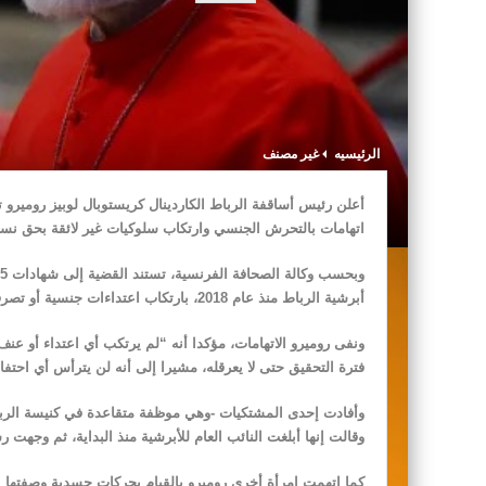
الرئيسيه
غير مصنف
أعلن رئيس أساقفة الرباط الكاردينال كريستوبال لوبيز روميرو تع
اتهامات بالتحرش الجنسي وارتكاب سلوكيات غير لائقة بحق نس
أبرشية الرباط منذ عام 2018، بارتكاب اعتداءات جنسية أو تصرفات غير لائقة.
ونفى روميرو الاتهامات، مؤكدا أنه “لم يرتكب أي اعتداء أو 
فترة التحقيق حتى لا يعرقله، مشيرا إلى أنه لن يترأس أي احت
وأفادت إحدى المشتكيات -وهي موظفة متقاعدة في كنيسة الرباط
وقالت إنها أبلغت النائب العام للأبرشية منذ البداية، ثم وجهت رس