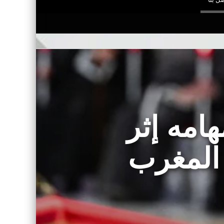
امه إثر
المغرب