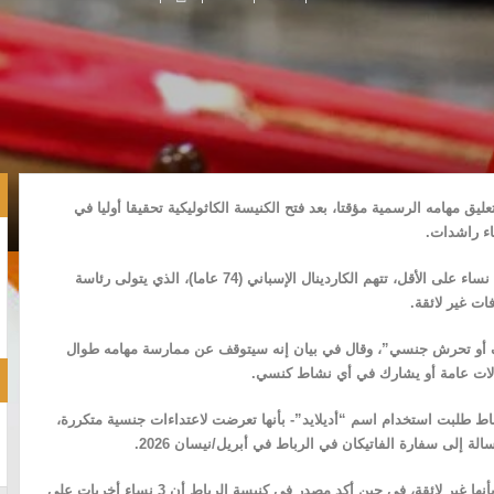
ليق مهامه الرسمية مؤقتا، بعد فتح الكنيسة الكاثوليكية تحقيقا أوليا في
اء راشدات.
وبحسب وكالة الصحافة الفرنسية، تستند القضية إلى شهادات 5 نساء على الأقل، تتهم الكاردينال الإسباني (74 عاما)، الذي يتولى رئاسة
عنف أو تحرش جنسي”، وقال في بيان إنه سيتوقف عن ممارسة مهامه طوال
فالات عامة أو يشارك في أي نشاط كنسي.
 طلبت استخدام اسم “أديلايد”- بأنها تعرضت لاعتداءات جنسية متكررة،
الة إلى سفارة الفاتيكان في الرباط في أبريل/نيسان 2026.
كما اتهمت امرأة أخرى روميرو بالقيام بحركات جسدية وصفتها بأنها غير لائقة، في حين أكد مصدر في كنيسة الرباط أن 3 نساء أخريات على