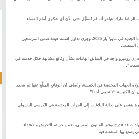
ية الرباط مارك هيلفر أنه لم تُسجَّل حتى الآن أي شكوى أمام القضاء
وكان روميرو من المشاركين في مجمع الكرادلة الذي انتخب البابا الجديد في مايو/أيار 2025، وجرى تداول اسمه حينئذ ضمن المرشحين
لى المنصب.
 إن روميرو واجه في السابق اتهامات بشأن وقائع مشابهة خلال خدمته في
الصمت”.
لاه الجهات المختصة في الكنيسة، وأضاف أن الوقائع المبلَّغ عنها لم يتحدد
 أن الكنيسة “لا تحمي أحدا”.
رة يقتصر على إحالة البلاغات إلى الجهات المختصة في الكرسي الرسولي،
شهادات قد تندرج -وفق القانون المغربي- ضمن جرائم التحرش والاعتداء
يتمتع بها المشتبه فيه.