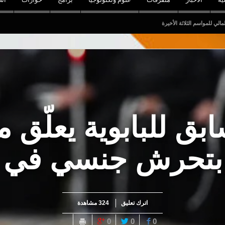
لأخيرة
ق للبابوية يعلّق مه
 بتحرش جنسي في 
اترك تعليق
324 مشاهدة
0
0
0