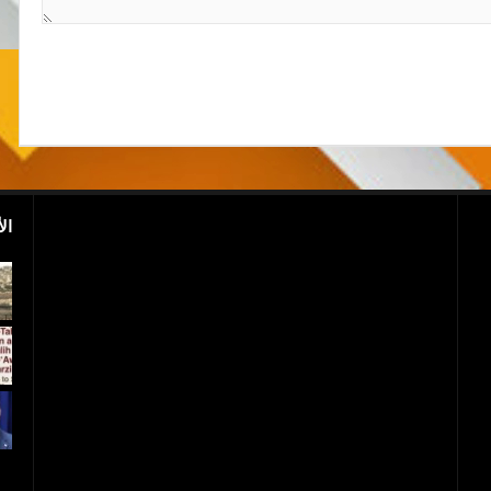
ال
اليمن..مقتل ابن أ
روسيا: الفيضانات تخلف قتلى وتجتاح 2300 منزل
صالح