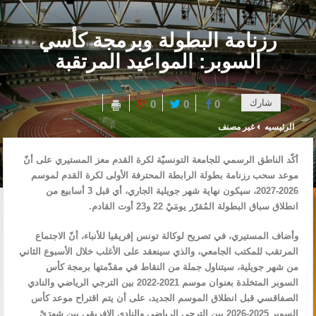
رزنامة البطولة وبرمجة كأسي
السوبر: المواعيد المرتقبة
شارك
0
0
0
الرئيسيه
غير مصنف
أكّد الناطق الرسمي للجامعة التونسيّة لكرة القدم معز المستيري على أنّ
موعد سحب رزنامة بطولة الرابطة المحترفة الأولى لكرة القدم لموسم
2026-2027، سيكون نهاية شهر جويلية الجاري، أي قبل 3 أسابيع من
انطلاق سباق البطولة المُقرّر يومَيْ 22 و23 أوت القادم.
وأضاف المستيري، في تصريح لوكالة تونس إفريقيا للأنباء، أنّ الاجتماع
المرتقب للمكتب الجامعي، والذي سينعقد على الأغلب خلال الأسبوع الثاني
من شهر جويلية، سيتناول جملة من النقاط في مقدّمتها برمجة كأس
السوبر المتخلدة بعنوان موسم 2021-2022 بين الترجي الرياضي والنادي
الصفاقسي قبل انطلاق الموسم الجديد، على أن يتم اقتراح موعد كأس
السوبر 2025-2026 بين الترجي الرياضي والنادي الإفريقي بين شهرَيْ