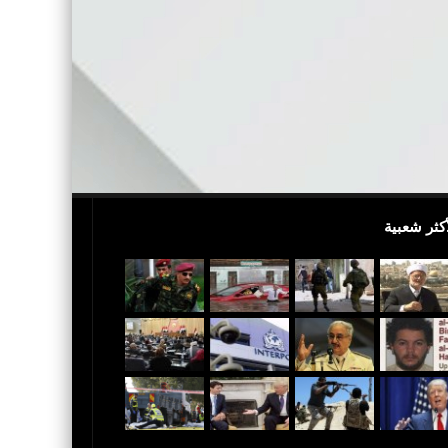
أكثر شعبية
 القدس عاصمة لإٍسرائيل