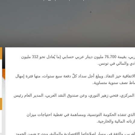
أبرمت تونس اتّفاقية القرض الممتد الأوّل، مع صندوق النقد العربي، بقيمة 76.700 مليون دينار عربي حسابي (ما يُعادل نحو 312 مليون
صادي والمالي في تونس.
فاقية حيز النفاذ. ويبلغ أجل سداد كلّ دفعة سبع سنوات، منها فترة إمهال
ساط نصف سنوية متساوية.
ك المركزي، فتحي زهير النوري، وعن صندوق النقد العربي، المدير العام رئيس
ة، الذي تنفذه الحكومة التونسية، ومساهمة في تغطية احتياجات ميزان
اته المالية والخارجية.
ربي، والثقة في مسار إصلاحاتها الاقتصادية والمالية، ويندرج ضمن الجهود