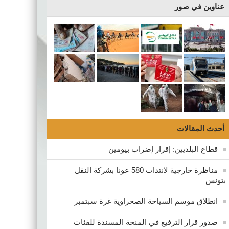
عناوين في صور
أحدث المقالات
قطاع البلديين: إقرار إضراب بيومين
مناظرة خارجية لانتداب 580 عونا بشركة النقل
بتونس
انطلاق موسم السياحة الصحراوية غرة سبتمبر
صدور قرار الترفيع في المنحة المسندة للفئات