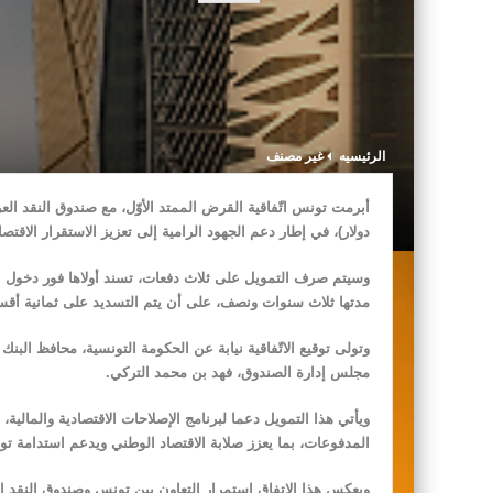
الرئيسيه
غير مصنف
دولار)، في إطار دعم الجهود الرامية إلى تعزيز الاستقرار الاقت
وسيتم صرف التمويل على ثلاث دفعات، تسند أولاها فور دخول الات
مدتها ثلاث سنوات ونصف، على أن يتم التسديد على ثمانية أق
وتولى توقيع الاتّفاقية نيابة عن الحكومة التونسية، محافظ البن
مجلس إدارة الصندوق، فهد بن محمد التركي.
ويأتي هذا التمويل دعما لبرنامج الإصلاحات الاقتصادية والمالي
المدفوعات، بما يعزز صلابة الاقتصاد الوطني ويدعم استدامة توازن
ويعكس هذا الاتفاق استمرار التعاون بين تونس وصندوق النقد الع