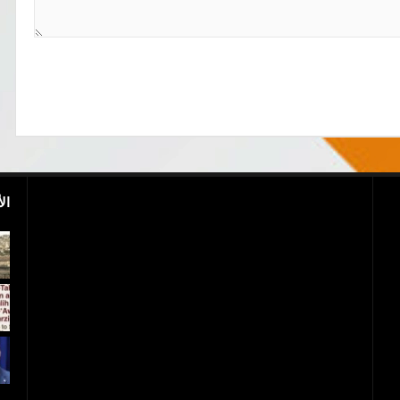
ال
بالفيديو.. مجزرة إسرائيلية.. 40 شهيدا فلسطينيا
و1700 جريح
عاجل..ترامب يعلن