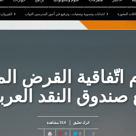
انتدابات وتسوية وضعيات.. وترفيع في أجور المدرسين النواب
القيروان: قتيل وخمسة جرحى
 اتّفاقية القرض المم
 صندوق النقد العرب
اترك تعليق
314 مشاهدة
0
0
0